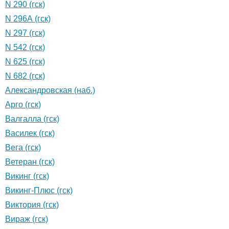
N 290 (гск)
N 296А (гск)
N 297 (гск)
N 542 (гск)
N 625 (гск)
N 682 (гск)
Александровская (наб.)
Арго (гск)
Валгалла (гск)
Василек (гск)
Вега (гск)
Ветеран (гск)
Викинг (гск)
Викинг-Плюс (гск)
Виктория (гск)
Вираж (гск)