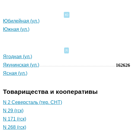
Ю
Юбилейная (ул.)
Южная (ул.)
Я
Ягодная (ул.)
Якунинская (ул.)
162626
Ясная (ул.)
Товарищества и кооперативы
N 2 Северсталь (тер. СНТ)
N 29 (гск)
N 171 (гск)
N 268 (гск)