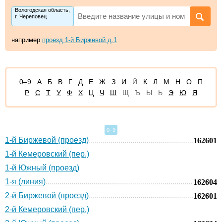
Вологодская область,
г. Череповец
например
проезд 1-й Биржевой д.1
0–9
А
Б
В
Г
Д
Е
Ж
З
И
Й
К
Л
М
Н
О
П
Р
С
Т
У
Ф
Х
Ц
Ч
Ш
Щ
Ъ
Ы
Ь
Э
Ю
Я
0–9
1-й Биржевой (проезд)
162601
1-й Кемеровский (пер.)
1-й Южный (проезд)
1-я (линия)
162604
2-й Биржевой (проезд)
162601
2-й Кемеровский (пер.)