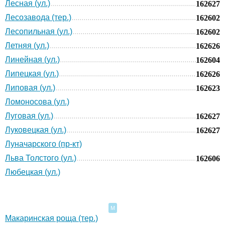
Лесная (ул.)
162627
Лесозавода (тер.)
162602
Лесопильная (ул.)
162602
Летняя (ул.)
162626
Линейная (ул.)
162604
Липецкая (ул.)
162626
Липовая (ул.)
162623
Ломоносова (ул.)
Луговая (ул.)
162627
Луковецкая (ул.)
162627
Луначарского (пр-кт)
Льва Толстого (ул.)
162606
Любецкая (ул.)
М
Макаринская роща (тер.)