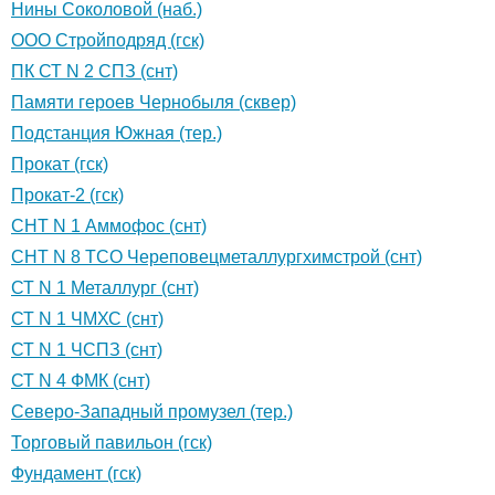
Нины Соколовой (наб.)
ООО Стройподряд (гск)
ПК СТ N 2 СПЗ (снт)
Памяти героев Чернобыля (сквер)
Подстанция Южная (тер.)
Прокат (гск)
Прокат-2 (гск)
СНТ N 1 Аммофос (снт)
СНТ N 8 ТСО Череповецметаллургхимстрой (снт)
СТ N 1 Металлург (снт)
СТ N 1 ЧМХС (снт)
СТ N 1 ЧСПЗ (снт)
СТ N 4 ФМК (снт)
Северо-Западный промузел (тер.)
Торговый павильон (гск)
Фундамент (гск)