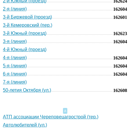
2-й Южный (проезд)
162624
2-я (линия)
162604
3-й Биржевой (проезд)
162601
3-й Кемеровский (пер.)
3-й Южный (проезд)
162623
3-я (линия)
162604
4-й Южный (проезд)
4-я (линия)
162604
5-я (линия)
162604
6-я (линия)
162604
7-я (линия)
50-летия Октября (ул.)
162608
А
АТП ассоциации Череповецагрострой (тер.)
Автолюбителей (ул.)