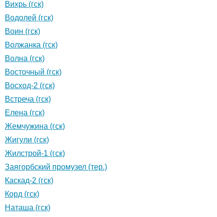
Вихрь (гск)
Водолей (гск)
Воин (гск)
Волжанка (гск)
Волна (гск)
Восточный (гск)
Восход-2 (гск)
Встреча (гск)
Елена (гск)
Жемчужина (гск)
Жигули (гск)
Жилстрой-1 (гск)
Заягорбский промузел (тер.)
Каскад-2 (гск)
Корд (гск)
Наташа (гск)