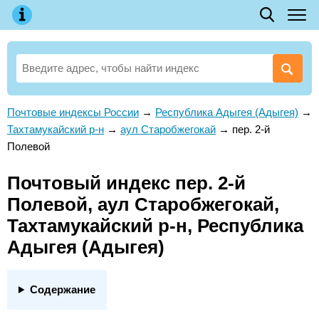
Почтовые индексы России
→
Республика Адыгея (Адыгея)
→
Тахтамукайский р-н
→
аул Старобжегокай
→
пер. 2-й
Полевой
Почтовый индекс пер. 2-й
Полевой, аул Старобжегокай,
Тахтамукайский р-н, Республика
Адыгея (Адыгея)
Содержание