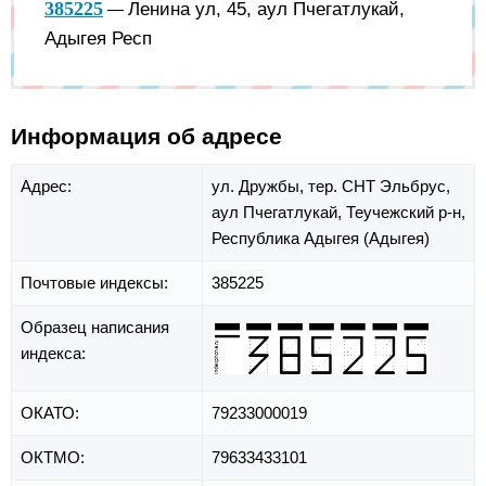
385225
Ленина ул, 45, аул Пчегатлукай,
—
Адыгея Респ
Информация об адресе
Адрес:
ул. Дружбы,
тер. СНТ Эльбрус,
аул Пчегатлукай,
Теучежский р-н,
Республика Адыгея (Адыгея)
Почтовые индексы:
385225
Образец написания
индекса:
ОКАТО:
79233000019
ОКТМО:
79633433101