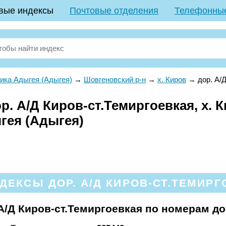
вые индексы
Почтовые отделения
Телефонны
ика Адыгея (Адыгея)
→
Шовгеновский р-н
→
х. Киров
→
дор. А/
. А/Д Киров-ст.Темиргоевкая, х. 
гея (Адыгея)
ЕКСЫ ДОР. А/Д КИРОВ-СТ.ТЕМИРГ
А/Д Киров-ст.Темиргоевкая по номерам д