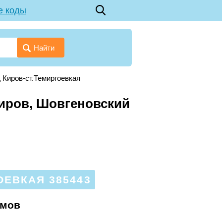
е коды
Найти
Д Киров-ст.Темиргоевкая
Киров, Шовгеновский
ОЕВКАЯ 385443
омов