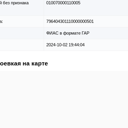
й без признака
010070000110005
а:
796404301110000000501
ФИАС в формате ГАР
2024-10-02 19:44:04
гоевкая на карте