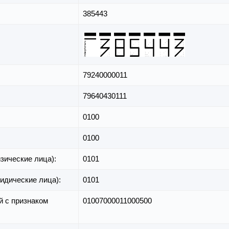
385443
79240000011
79640430111
0100
0100
зические лица):
0101
идические лица):
0101
й с признаком
01007000011000500