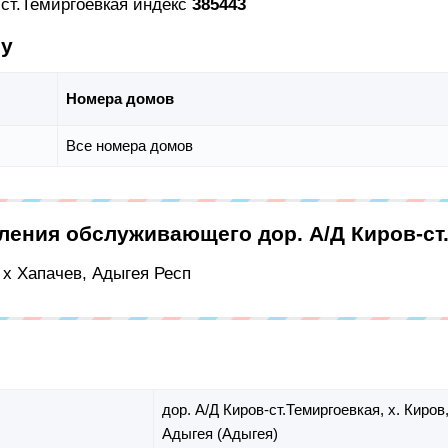
-ст.Темиргоевкая индекс
385443
су
Номера домов
Все номера домов
ления обслуживающего дор. А/Д Киров-ст
 х Хапачев, Адыгея Респ
дор. А/Д Киров-ст.Темиргоевкая,
х. Киров
Адыгея (Адыгея)