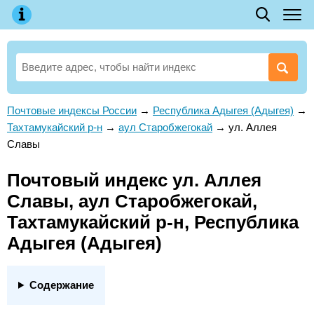
Почтовые индексы России
→
Республика Адыгея (Адыгея)
→
Тахтамукайский р-н
→
аул Старобжегокай
→
ул. Аллея
Славы
Почтовый индекс ул. Аллея
Славы, аул Старобжегокай,
Тахтамукайский р-н, Республика
Адыгея (Адыгея)
Содержание