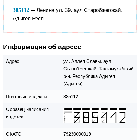
385112
Ленина ул, 39, аул Старобжегокай,
—
Адыгея Респ
Информация об адресе
Адрес:
ул. Аллея Славы,
аул
Старобжегокай,
Тахтамукайский
р-н,
Республика Адыгея
(Адыгея)
Почтовые индексы:
385112
Образец написания
индекса:
ОКАТО:
79230000019