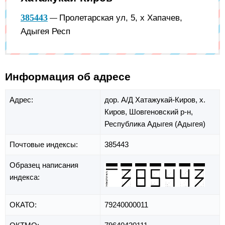
385443
Пролетарская ул, 5, х Хапачев,
—
Адыгея Респ
Информация об адресе
Адрес:
дор. А/Д Хатажукай-Киров,
х.
Киров,
Шовгеновский р-н,
Республика Адыгея (Адыгея)
Почтовые индексы:
385443
Образец написания
индекса:
ОКАТО:
79240000011