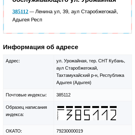
385112
Ленина ул, 39, аул Старобжегокай,
—
Адыгея Респ
Информация об адресе
Адрес:
ул. Урожайная,
тер. СНТ Кубань,
аул Старобжегокай,
Тахтамукайский р-н,
Республика
Адыгея (Адыгея)
Почтовые индексы:
385112
Образец написания
индекса:
ОКАТО:
79230000019