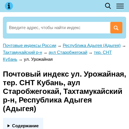
Почтовые индексы России
→
Республика Адыгея (Адыгея)
→
Тахтамукайский р-н
→
аул Старобжегокай
→
тер. СНТ
Кубань
→
ул. Урожайная
Почтовый индекс ул. Урожайная,
тер. СНТ Кубань, аул
Старобжегокай, Тахтамукайский
р-н, Республика Адыгея
(Адыгея)
Содержание