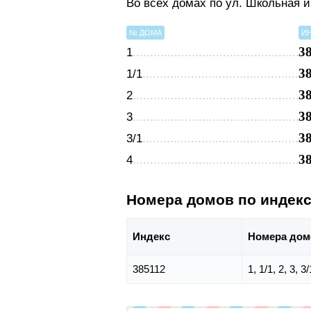
Во всех домах по ул. Школьная 
№ ДОМА
И
3
1
3
1/1
3
2
3
3
3
3/1
3
4
Номера домов по индек
Индекс
Номера дом
385112
1, 1/1, 2, 3, 3