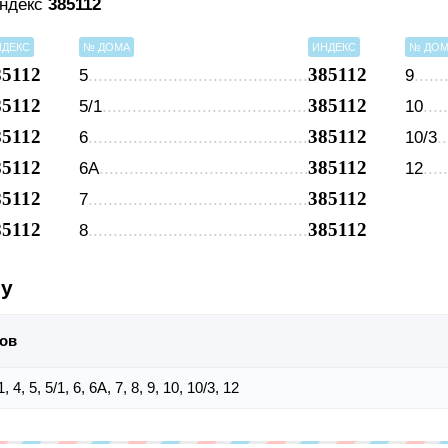
индекс
385112
НДЕКС
№ ДОМА
ИНДЕКС
№ ДО
85112
385112
5
9
85112
385112
5/1
10
85112
385112
6
10/3
85112
385112
6А
12
85112
385112
7
85112
385112
8
су
ов
/1, 4, 5, 5/1, 6, 6А, 7, 8, 9, 10, 10/3, 12