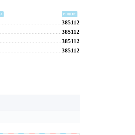
МА
ИНДЕКС
385112
385112
385112
385112