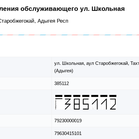
еления обслуживающего ул. Школьная
 Старобжегокай, Адыгея Респ
ул. Школьная,
аул Старобжегокай,
Тах
(Адыгея)
385112
79230000019
79630415101