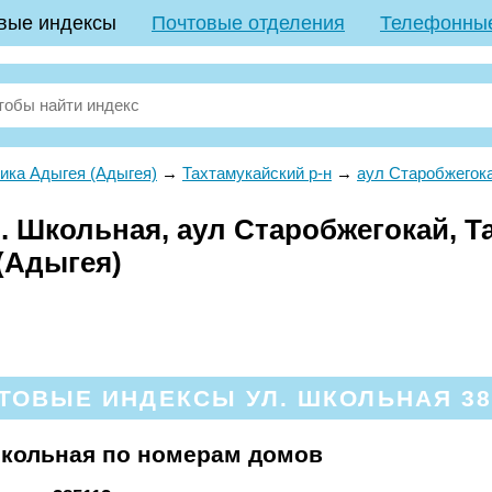
вые индексы
Почтовые отделения
Телефонны
ика Адыгея (Адыгея)
→
Тахтамукайский р-н
→
аул Старобжегок
 Школьная, аул Старобжегокай, Та
(Адыгея)
ТОВЫЕ ИНДЕКСЫ УЛ. ШКОЛЬНАЯ 38
Школьная по номерам домов