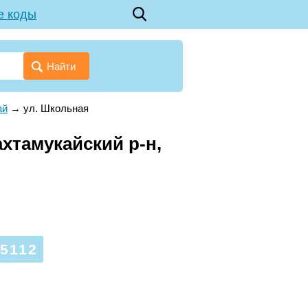
е коды
Найти
ай
→
ул. Школьная
хтамукайский р-н,
5112