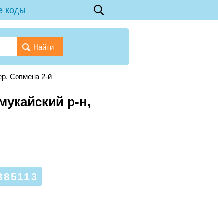
е коды
Найти
ер. Совмена 2-й
мукайский р-н,
385113