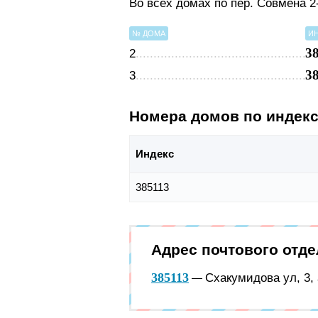
Во всех домах по пер. Совмена 2
№ ДОМА
И
3
2
3
3
Номера домов по индек
Индекс
385113
Адрес почтового отд
385113
Схакумидова ул, 3,
—