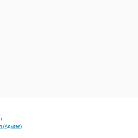
н
я (Адыгея)