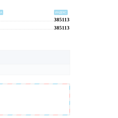
МА
ИНДЕКС
385113
385113