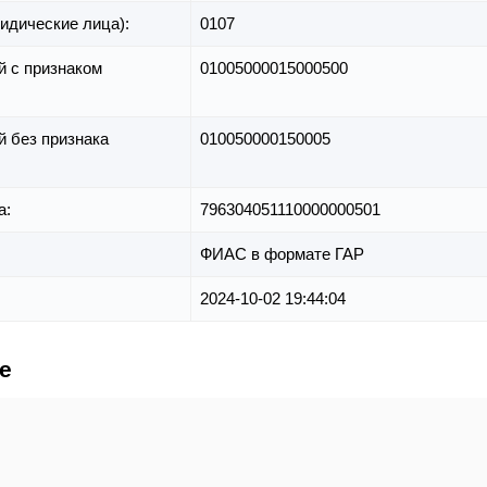
идические лица):
0107
й с признаком
01005000015000500
й без признака
010050000150005
а:
796304051110000000501
ФИАС в формате ГАР
2024-10-02 19:44:04
е