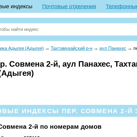
вые индексы
Почтовые отделения
Телефонны
ика Адыгея (Адыгея)
→
Тахтамукайский р-н
→
аул Панахес
→
п
. Совмена 2-й, аул Панахес, Тахта
(Адыгея)
ВЫЕ ИНДЕКСЫ ПЕР. СОВМЕНА 2-Й 
Совмена 2-й по номерам домов