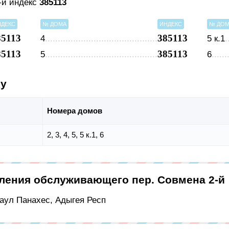
-й индекс
385113
НДЕКС
№ ДОМА
ИНДЕКС
№ ДО
85113
385113
4
5 к.1
85113
385113
5
6
су
Номера домов
2, 3, 4, 5, 5 к.1, 6
еления обслуживающего пер. Совмена 2-й
 аул Панахес, Адыгея Респ