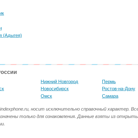
ик
н
я (Адыгея)
России
Нижний Новгород
Пермь
ск
Новосибирск
Ростов-на-Дону
Омск
Самара
indexphone.ru, носит исключительно справочный характер. В
азначены только для ознакомления. Данные взяты из открыт
и.