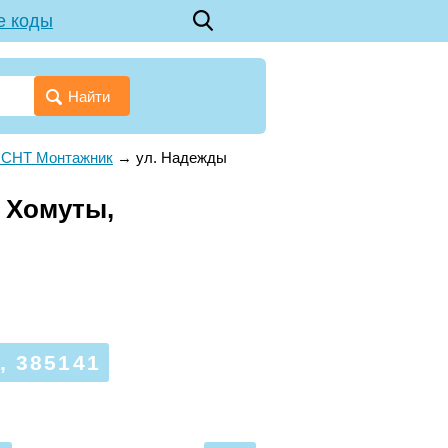
е коды
Найти
. СНТ Монтажник
→
ул. Надежды
. Хомуты,
 385141