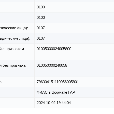
0100
0100
зические лица):
0107
идические лица):
0107
й с признаком
01005000024005800
й без признака
010050000240058
а:
796304151110056005801
ФИАС в формате ГАР
2024-10-02 19:44:04