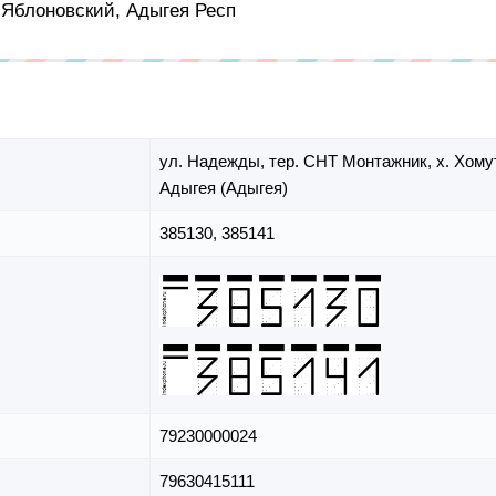
т Яблоновский, Адыгея Респ
ул. Надежды,
тер. СНТ Монтажник,
х. Хом
Адыгея (Адыгея)
385130, 385141
79230000024
79630415111