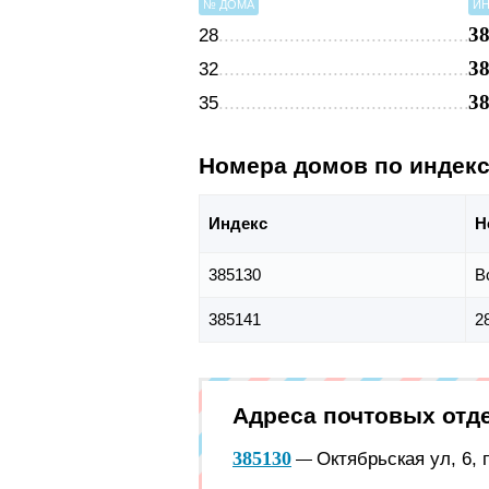
№ ДОМА
ИН
3
28
3
32
3
35
Номера домов по индек
Индекс
Н
385130
В
385141
28
Адреса почтовых отд
385130
Октябрьская ул, 6, 
—