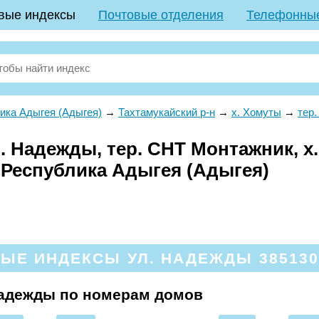
вые индексы
Почтовые отделения
Телефонны
ика Адыгея (Адыгея)
→
Тахтамукайский р-н
→
х. Хомуты
→
тер
. Надежды, тер. СНТ Монтажник, х
 Республика Адыгея (Адыгея)
ЫЕ ИНДЕКСЫ УЛ. НАДЕЖДЫ 385130,
Надежды по номерам домов