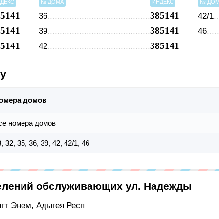
ДЕКС
№ ДОМА
ИНДЕКС
№ ДО
85141
385141
36
42/1
85141
385141
39
46
85141
385141
42
су
омера домов
се номера домов
, 32, 35, 36, 39, 42, 42/1, 46
елений обслуживающих ул. Надежды
пгт Энем, Адыгея Респ