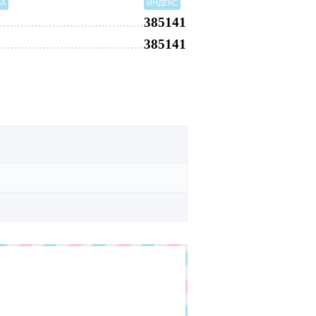
МА
ИНДЕКС
385141
385141