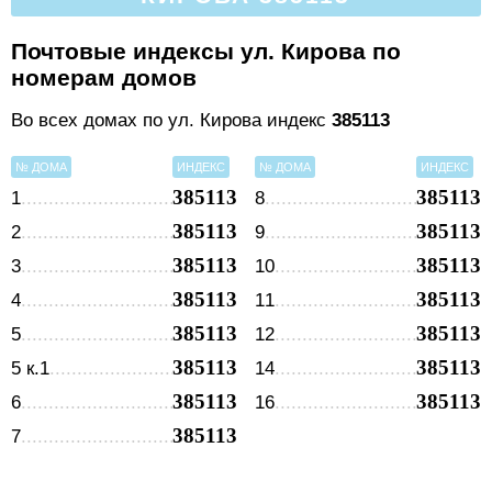
Почтовые индексы ул. Кирова по
номерам домов
Во всех домах по ул. Кирова индекс
385113
№ ДОМА
ИНДЕКС
№ ДОМА
ИНДЕКС
385113
385113
1
8
385113
385113
2
9
385113
385113
3
10
385113
385113
4
11
385113
385113
5
12
385113
385113
5 к.1
14
385113
385113
6
16
385113
7