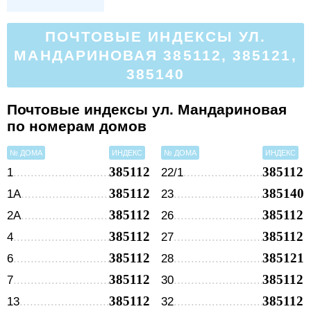
ПОЧТОВЫЕ ИНДЕКСЫ УЛ.
МАНДАРИНОВАЯ 385112, 385121,
385140
Почтовые индексы ул. Мандариновая
по номерам домов
№ ДОМА
ИНДЕКС
№ ДОМА
ИНДЕКС
385112
385112
1
22/1
385112
385140
1А
23
385112
385112
2А
26
385112
385112
4
27
385112
385121
6
28
385112
385112
7
30
385112
385112
13
32