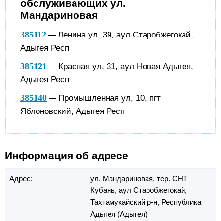
обслуживающих ул.
Мандариновая
385112
Ленина ул, 39, аул Старобжегокай,
—
Адыгея Респ
385121
Красная ул, 31, аул Новая Адыгея,
—
Адыгея Респ
385140
Промышленная ул, 10, пгт
—
Яблоновский, Адыгея Респ
Информация об адресе
Адрес:
ул. Мандариновая,
тер. СНТ
Кубань,
аул Старобжегокай,
Тахтамукайский р-н,
Республика
Адыгея (Адыгея)