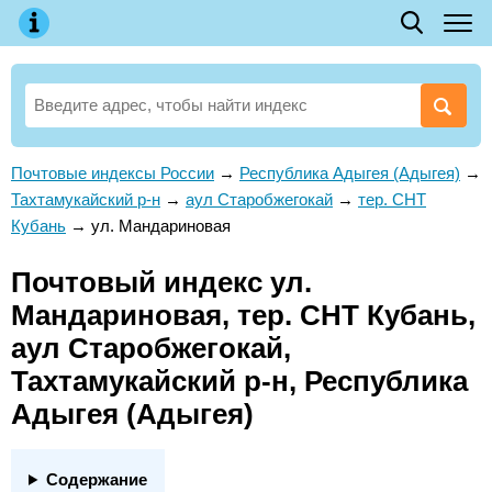
Почтовые индексы России
→
Республика Адыгея (Адыгея)
→
Тахтамукайский р-н
→
аул Старобжегокай
→
тер. СНТ
Кубань
→
ул. Мандариновая
Почтовый индекс ул.
Мандариновая, тер. СНТ Кубань,
аул Старобжегокай,
Тахтамукайский р-н, Республика
Адыгея (Адыгея)
Содержание