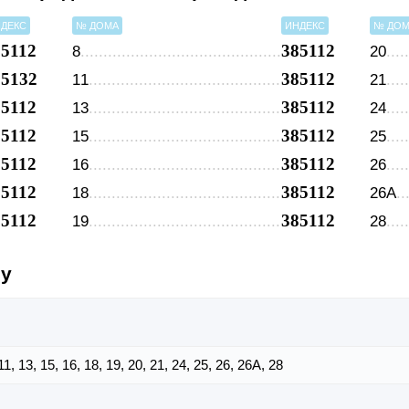
ДЕКС
№ ДОМА
ИНДЕКС
№ ДО
85112
385112
8
20
85132
385112
11
21
85112
385112
13
24
85112
385112
15
25
85112
385112
16
26
85112
385112
18
26А
85112
385112
19
28
су
, 11, 13, 15, 16, 18, 19, 20, 21, 24, 25, 26, 26А, 28