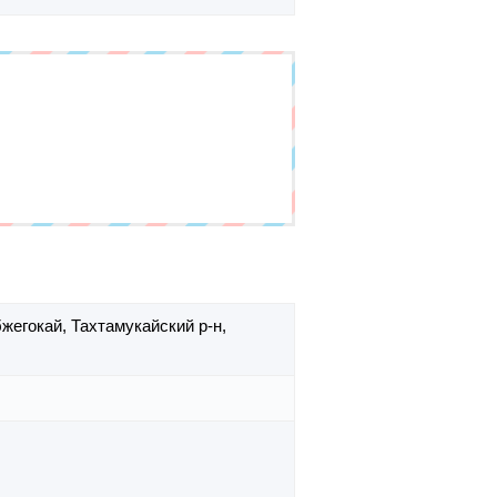
бжегокай,
Тахтамукайский р-н,