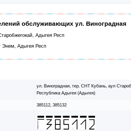
елений обслуживающих ул. Виноградная
 Старобжегокай, Адыгея Респ
т Энем, Адыгея Респ
ул. Виноградная,
тер. СНТ Кубань,
аул Старо
Республика Адыгея (Адыгея)
385112, 385132