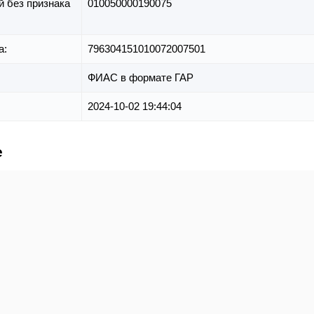
й без признака
010050000190075
а:
796304151010072007501
ФИАС в формате ГАР
2024-10-02 19:44:04
е