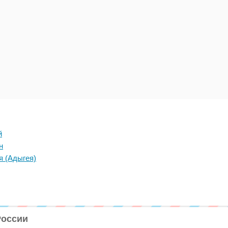
й
н
я (Адыгея)
России