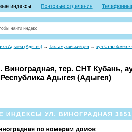
вые индексы
Почтовые отделения
Телефонны
ика Адыгея (Адыгея)
→
Тахтамукайский р-н
→
аул Старобжегок
 Виноградная, тер. СНТ Кубань, а
 Республика Адыгея (Адыгея)
 ИНДЕКСЫ УЛ. ВИНОГРАДНАЯ 38511
иноградная по номерам домов