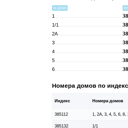
№ ДОМА
ИН
3
1
3
1/1
3
2А
3
3
3
4
3
5
3
6
Номера домов по индек
Индекс
Номера домов
385112
1, 2А, 3, 4, 5, 6, 8
385132
1/1