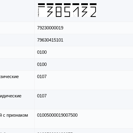
79230000019
79630415101
0100
0100
зические
0107
идические
0107
й с признаком
01005000019007500