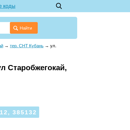
е коды
Найти
ай
→
тер. СНТ Кубань
→
ул.
ул Старобжегокай,
2, 385132