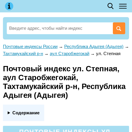
Почтовые индексы России
→
Республика Адыгея (Адыгея)
→
Тахтамукайский р-н
→
аул Старобжегокай
→
ул. Степная
Почтовый индекс ул. Степная,
аул Старобжегокай,
Тахтамукайский р-н, Республика
Адыгея (Адыгея)
Содержание
ПОЧТОВЫЕ ИНДЕКСЫ УЛ.