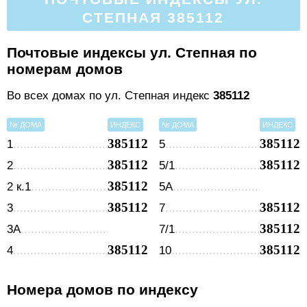
СТЕПНАЯ 385112
Почтовые индексы ул. Степная по
номерам домов
Во всех домах по ул. Степная индекс
385112
№ ДОМА
ИНДЕКС
№ ДОМА
ИНДЕКС
385112
385112
1
5
385112
385112
2
5/1
385112
2 к.1
5А
385112
385112
3
7
385112
3А
7/1
385112
385112
4
10
Номера домов по индексу