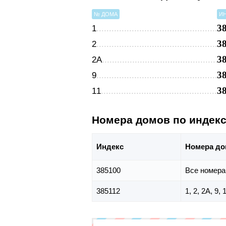
№ ДОМА
И
3
1
3
2
3
2А
3
9
3
11
Номера домов по индек
Индекс
Номера до
385100
Все номера
385112
1, 2, 2А, 9, 