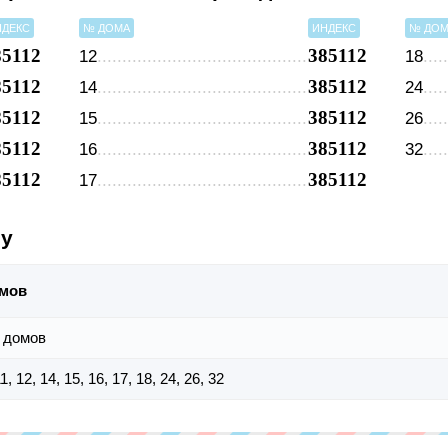
НДЕКС
№ ДОМА
ИНДЕКС
№ ДО
85112
385112
12
18
85112
385112
14
24
85112
385112
15
26
85112
385112
16
32
85112
385112
17
су
мов
 домов
11, 12, 14, 15, 16, 17, 18, 24, 26, 32