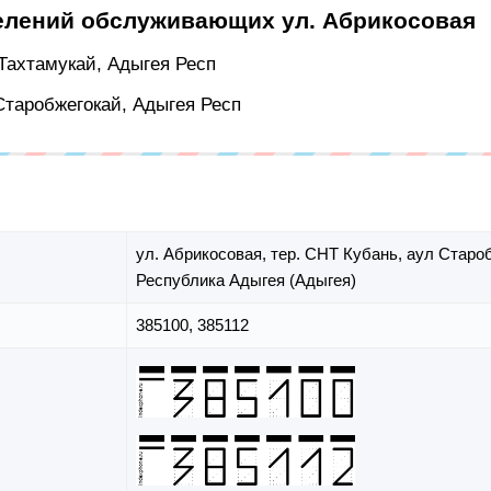
елений обслуживающих ул. Абрикосовая
 Тахтамукай, Адыгея Респ
 Старобжегокай, Адыгея Респ
ул. Абрикосовая,
тер. СНТ Кубань,
аул Старо
Республика Адыгея (Адыгея)
385100, 385112