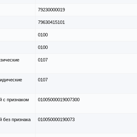
79230000019
79630415101
0100
0100
зические
0107
идические
0107
й с признаком
01005000019007300
й без признака
010050000190073