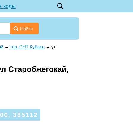
е коды
Найти
ай
→
тер. СНТ Кубань
→
ул.
ул Старобжегокай,
0, 385112