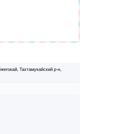
бжегокай,
Тахтамукайский р-н,