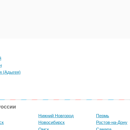
й
н
я (Адыгея)
России
Нижний Новгород
Пермь
ск
Новосибирск
Ростов-на-Дону
Омск
Самара