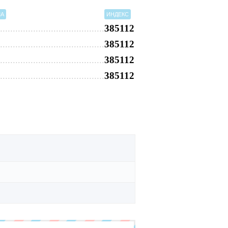
МА
ИНДЕКС
385112
385112
385112
385112