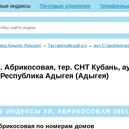
вые индексы
Почтовые отделения
Телефонны
ика Адыгея (Адыгея)
→
Тахтамукайский р-н
→
аул Старобжегок
 Абрикосовая, тер. СНТ Кубань, а
 Республика Адыгея (Адыгея)
 ИНДЕКСЫ УЛ. АБРИКОСОВАЯ 38510
Абрикосовая по номерам домов