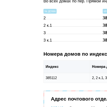
Во всех домах по пер. Прямой и
№ ДОМА
И
3
2
3
2 к.1
3
3
3
3 к.1
Номера домов по индек
Индекс
Номера 
385112
2, 2 к.1, 
Адрес почтового отд