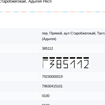
 Старобжегокай, Адыгея Респ
пер. Прямой,
аул Старобжегокай,
Тахт
(Адыгея)
385112
79230000019
79630415101
0100