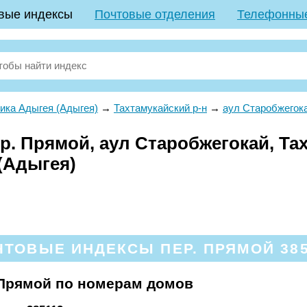
вые индексы
Почтовые отделения
Телефонны
ика Адыгея (Адыгея)
→
Тахтамукайский р-н
→
аул Старобжегок
. Прямой, аул Старобжегокай, Тах
(Адыгея)
ЧТОВЫЕ ИНДЕКСЫ ПЕР. ПРЯМОЙ 385
 Прямой по номерам домов