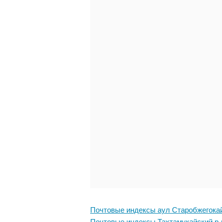
Почтовые индексы аул Старобжегока
Почтовые индексы Тахтамукайский р-