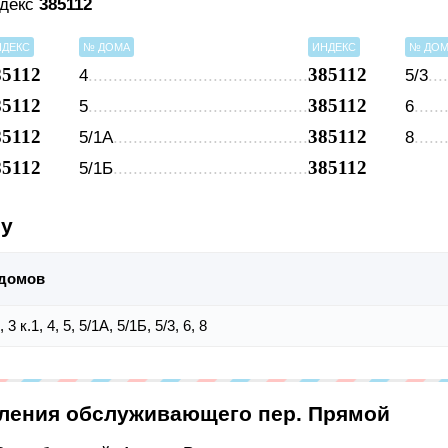
ндекс
385112
НДЕКС
№ ДОМА
ИНДЕКС
№ ДО
85112
385112
4
5/3
85112
385112
5
6
85112
385112
5/1А
8
85112
385112
5/1Б
су
домов
3, 3 к.1, 4, 5, 5/1А, 5/1Б, 5/3, 6, 8
еления обслуживающего пер. Прямой