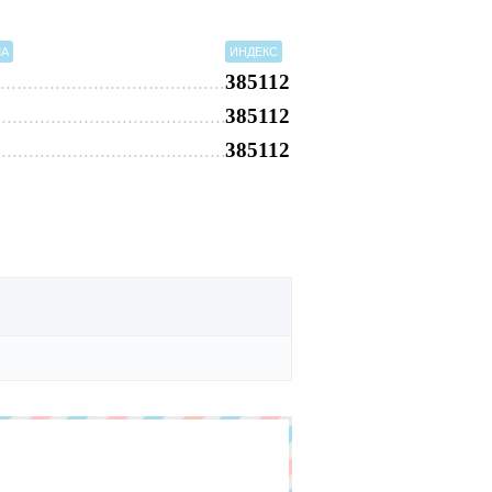
МА
ИНДЕКС
385112
385112
385112