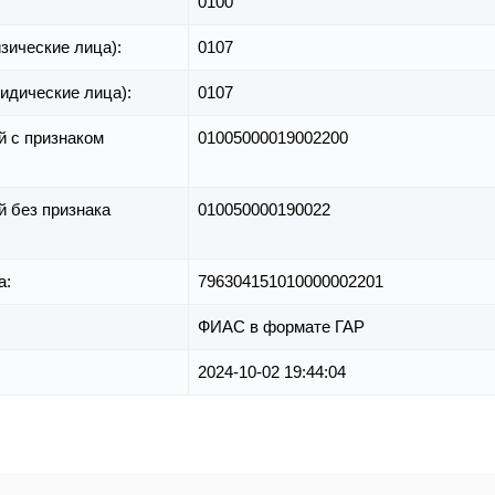
0100
зические лица):
0107
идические лица):
0107
й с признаком
01005000019002200
й без признака
010050000190022
а:
796304151010000002201
ФИАС в формате ГАР
2024-10-02 19:44:04