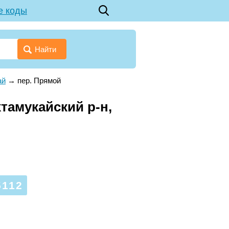
е коды
Найти
ай
→
пер. Прямой
тамукайский р-н,
112