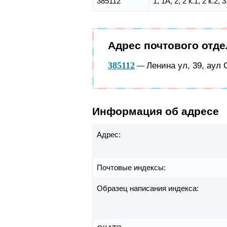
385112
1, 1А, 2, 2 к.1, 2 к.2, 
Адрес почтового отд
385112
Ленина ул, 39, аул
—
Информация об адресе
Адрес:
Почтовые индексы:
Образец написания индекса: