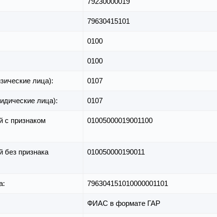
79230000019
79630415101
0100
0100
зические лица):
0107
идические лица):
0107
й с признаком
01005000019001100
й без признака
010050000190011
а:
796304151010000001101
ФИАС в формате ГАР