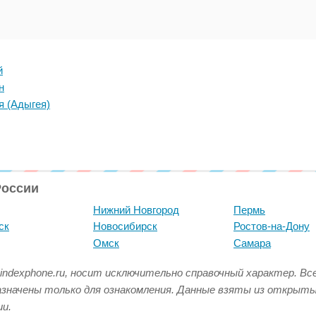
й
н
я (Адыгея)
России
Нижний Новгород
Пермь
ск
Новосибирск
Ростов-на-Дону
Омск
Самара
indexphone.ru, носит исключительно справочный характер. В
азначены только для ознакомления. Данные взяты из открыт
и.