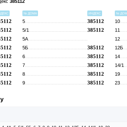
декс
385112
НДЕКС
№ ДОМА
ИНДЕКС
№ ДО
85112
385112
5
10
85112
385112
5/1
11
85112
5А
12
85112
385112
5Б
12Б
85112
385112
6
14
85112
385112
7
14/1
85112
385112
8
19
85112
385112
9
23
су