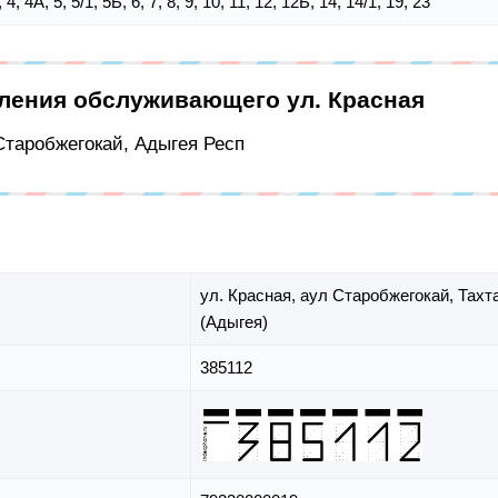
3, 4, 4А, 5, 5/1, 5Б, 6, 7, 8, 9, 10, 11, 12, 12Б, 14, 14/1, 19, 23
еления обслуживающего ул. Красная
 Старобжегокай, Адыгея Респ
ул. Красная,
аул Старобжегокай,
Тахт
(Адыгея)
385112