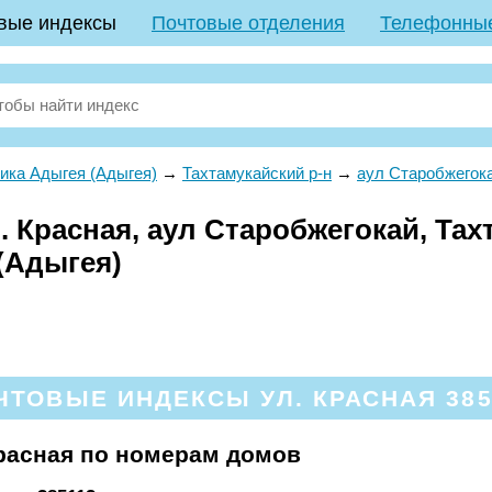
вые индексы
Почтовые отделения
Телефонны
ика Адыгея (Адыгея)
→
Тахтамукайский р-н
→
аул Старобжегок
 Красная, аул Старобжегокай, Тах
(Адыгея)
ЧТОВЫЕ ИНДЕКСЫ УЛ. КРАСНАЯ 385
расная по номерам домов