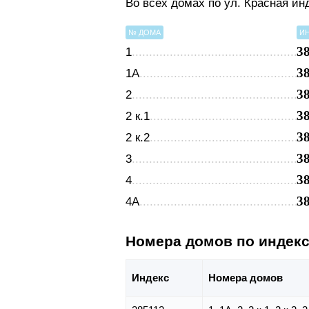
Во всех домах по ул. Красная ин
№ ДОМА
И
3
1
3
1А
3
2
3
2 к.1
3
2 к.2
3
3
3
4
3
4А
Номера домов по индек
Индекс
Номера домов