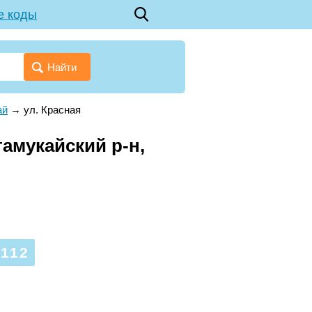
е коды
Найти
ай
→
ул. Красная
тамукайский р-н,
112