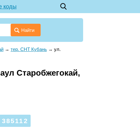
е коды
Найти
ай
→
тер. СНТ Кубань
→
ул.
 аул Старобжегокай,
385112