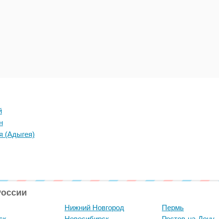
й
н
я (Адыгея)
России
Нижний Новгород
Пермь
ск
Новосибирск
Ростов-на-Дону