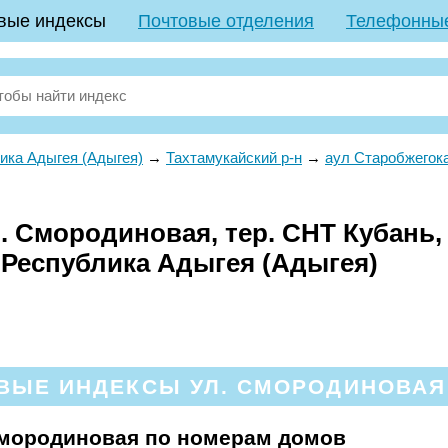
вые индексы
Почтовые отделения
Телефонны
ика Адыгея (Адыгея)
→
Тахтамукайский р-н
→
аул Старобжегок
. Смородиновая, тер. СНТ Кубань,
 Республика Адыгея (Адыгея)
ВЫЕ ИНДЕКСЫ УЛ. СМОРОДИНОВАЯ 
Смородиновая по номерам домов