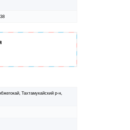
 38
я
обжегокай,
Тахтамукайский р-н,