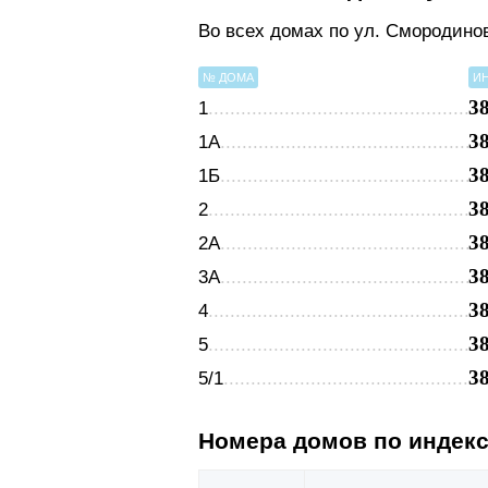
Во всех домах по ул. Смородино
№ ДОМА
И
3
1
3
1А
3
1Б
3
2
3
2А
3
3А
3
4
3
5
3
5/1
Номера домов по индек