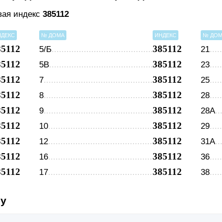
вая индекс
385112
НДЕКС
№ ДОМА
ИНДЕКС
№ ДО
85112
385112
5/Б
21
85112
385112
5В
23
85112
385112
7
25
85112
385112
8
28
85112
385112
9
28А
85112
385112
10
29
85112
385112
12
31А
85112
385112
16
36
85112
385112
17
38
су