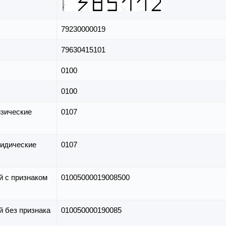
79230000019
79630415101
0100
0100
зические
0107
идические
0107
й с признаком
01005000019008500
й без признака
010050000190085