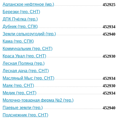
Арланское нефтяное (мр.)
452925
Березки (тер. СНТ)
ДПК Пчёлка (тер.)
Дубник (тер. СПК)
452934
Земли сельхозугодий (тер.)
452940
Кама (тер. СПК)
Коммунальник (тер. СНТ)
Краса Увал (тер. СНТ)
452930
Лесная Поляна (тер.)
Лесная дача (тер. СНТ)
Масляный Мыс (тер. СНТ)
452934
Маяк (тер. СНТ)
452930
Медик (тер. СНТ)
452934
Молочно-товарная ферма №2 (тер.)
Паевые земли (тер.)
452940
Подснежник (тер. СНТ)