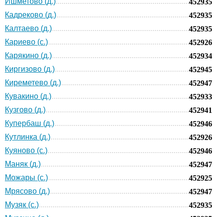
Ишметово (д.)
452935
Кадреково (д.)
452935
Калтаево (д.)
452935
Кариево (с.)
452926
Карякино (д.)
452934
Киргизово (д.)
452945
Киреметево (д.)
452947
Кувакино (д.)
452933
Кузгово (д.)
452941
Купербаш (д.)
452946
Кутлинка (д.)
452926
Куяново (с.)
452946
Маняк (д.)
452947
Можары (с.)
452925
Мрясово (д.)
452947
Музяк (с.)
452935