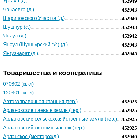
Уртаул (д.)
452949
Чабаевка (д.)
452943
Шариповского Участка (д.)
452946
Шушнур (с.)
452943
Янаул (д.)
452942
Янаул (Шушнурский с/с) (д.)
452943
Янгузнарат (д.)
452945
Товарищества и кооперативы
070802 (кв-л)
120301 (кв-л)
Автозаправочная станция (тер.)
452925
Арлановские паевые земли (тер.)
452925
Арлановские сельскохозяйственные земли (тер.)
452925
Арлановский скотомогильник (тер.)
452925
Арланское (месторожд.)
452940