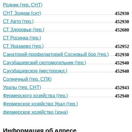
Родник (тер. СНТ)
СНТ Зодиак (снт)
452930
СТ Авто (тер.)
452930
СТ Здоровье (тер.)
452680
СТ Росинка (тер.)
СТ Уразаево (тер.)
452952
Санаторий-профилакторий Сосновый бор (тер.)
452930
Саузбашевский скотомогильник (тер.)
452940
Саузбашевское (месторожд.)
452940
Солнечный (тер. СПК)
Уралы (тер. СНТ)
452943
Фермерского хозяйства (тер.)
452940
Фермерское хозяйство Урал (тер.)
фермерское хозяйство (зона)
Информация об адресе