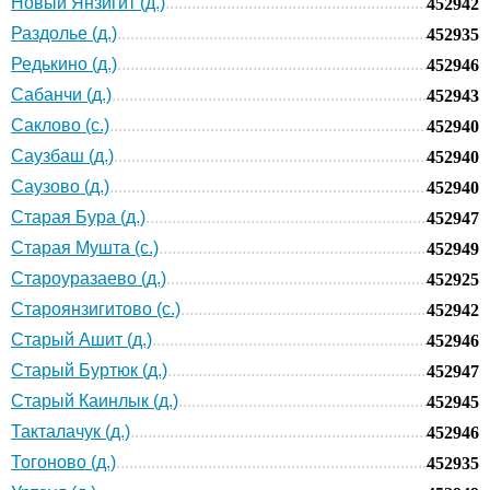
Новый Янзигит (д.)
452942
Раздолье (д.)
452935
Редькино (д.)
452946
Сабанчи (д.)
452943
Саклово (с.)
452940
Саузбаш (д.)
452940
Саузово (д.)
452940
Старая Бура (д.)
452947
Старая Мушта (с.)
452949
Староуразаево (д.)
452925
Староянзигитово (с.)
452942
Старый Ашит (д.)
452946
Старый Буртюк (д.)
452947
Старый Каинлык (д.)
452945
Такталачук (д.)
452946
Тогоново (д.)
452935