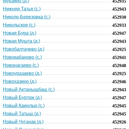
Мурзино (д.)
452935
Нижняя Татья (с.)
452943
Николо-Березовка (с.)
452930
Никольское (с.)
452933
Новая Бура (д.)
452947
Новая Мушта (д.)
452943
Новобалтачево (д.)
452925
Новокабаново (с.)
452941
Новонагаево (с.)
452948
Новоуразаево (д.)
452925
Новохазино (д.)
452946
Новый Актанышбаш (с.)
452943
Новый Буртюк (д.)
452947
Новый Каинлык (с.)
452945
Новый Татыш (д.)
452945
Новый Чуганак (д.)
452926