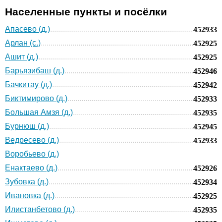
Населенные пункты и посёлки
Апасево (д.)
452933
Арлан (с.)
452925
Ашит (д.)
452925
Барьязибаш (д.)
452946
Бачкитау (д.)
452942
Биктимирово (д.)
452933
Большая Амзя (д.)
452935
Бурнюш (д.)
452945
Ведресево (д.)
452933
Воробьево (д.)
Енактаево (д.)
452926
Зубовка (д.)
452934
Ивановка (д.)
452925
Илистанбетово (д.)
452935