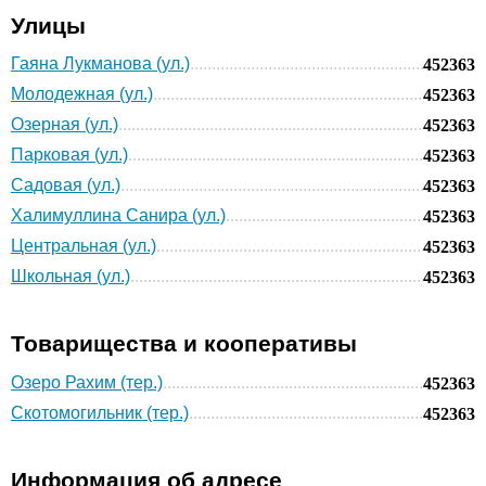
Улицы
Гаяна Лукманова (ул.)
452363
Молодежная (ул.)
452363
Озерная (ул.)
452363
Парковая (ул.)
452363
Садовая (ул.)
452363
Халимуллина Санира (ул.)
452363
Центральная (ул.)
452363
Школьная (ул.)
452363
Товарищества и кооперативы
Озеро Рахим (тер.)
452363
Скотомогильник (тер.)
452363
Информация об адресе