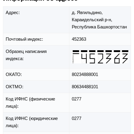
Адрес:
д. Явгильдино,
Караидельский р-н,
Республика Башкортостан
Почтовый индекс:
452363
Образец написания
индекса:
ОКАТО:
80234888001
ОКТМО:
80634488101
Код ИФНС (физические
0277
лица):
Код ИФНС (юридические
0277
лица):