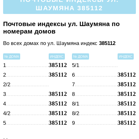
ШАУМЯНА 385112
Почтовые индексы ул. Шаумяна по
номерам домов
Во всех домах по ул. Шаумяна индекс
385112
№ ДОМА
ИНДЕКС
№ ДОМА
ИНДЕКС
385112
1
5/1
385112
385112
2
6
385112
2/2
7
385112
385112
3
8
385112
385112
4
8/1
385112
385112
4/2
8/2
385112
385112
5
9