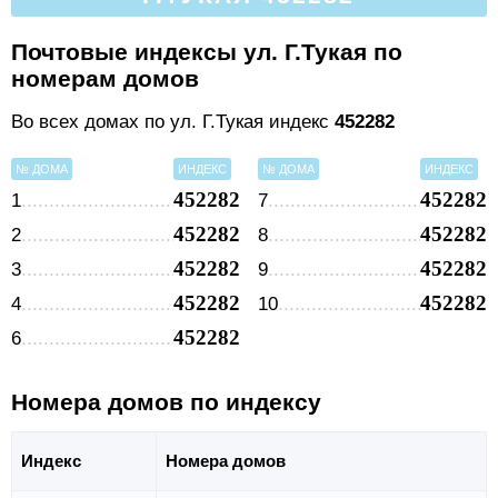
Почтовые индексы ул. Г.Тукая по
номерам домов
Во всех домах по ул. Г.Тукая индекс
452282
№ ДОМА
ИНДЕКС
№ ДОМА
ИНДЕКС
452282
452282
1
7
452282
452282
2
8
452282
452282
3
9
452282
452282
4
10
452282
6
Номера домов по индексу
Индекс
Номера домов