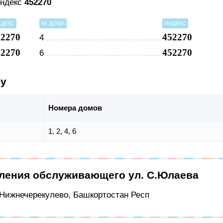
индекс
452270
ДЕКС
№ ДОМА
ИНДЕКС
52270
452270
4
52270
452270
6
су
Номера домов
1, 2, 4, 6
еления обслуживающего ул. С.Юлаева
с Нижнечерекулево, Башкортостан Респ