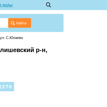
е коды
Найти
ул. С.Юлаева
Илишевский р-н,
2270