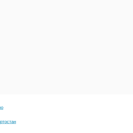
во
ртостан