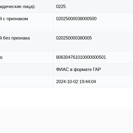
идические лица):
0225
й с признаком
02025000038000500
й без признака
020250000380005
а:
806304761010000000501
ФИАС в формате ГАР
2024-10-02 19:44:04