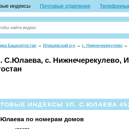
вые индексы
Почтовые отделения
Телефонны
ика Башкортостан
→
Илишевский р-н
→
с. Нижнечерекулево
→
. С.Юлаева, с. Нижнечерекулево, 
тостан
ТОВЫЕ ИНДЕКСЫ УЛ. С.ЮЛАЕВА 45
С.Юлаева по номерам домов