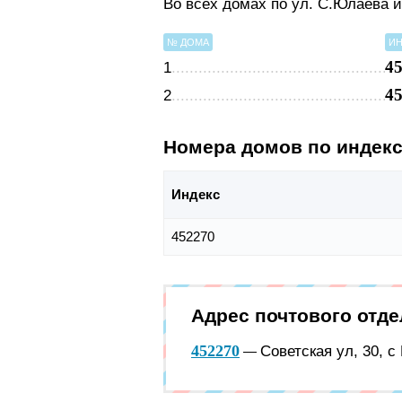
Во всех домах по ул. С.Юлаева 
№ ДОМА
ИН
4
1
4
2
Номера домов по индек
Индекс
452270
Адрес почтового отд
452270
Советская ул, 30, 
—