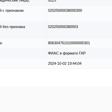
идические лица):
0225
й с признаком
02025000038000300
й без признака
020250000380003
а:
806304761010000000301
ФИАС в формате ГАР
2024-10-02 19:44:04