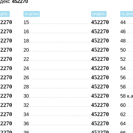
ндекс
452270
ДЕКС
№ ДОМА
ИНДЕКС
№ ДО
52270
452270
15
44
52270
452270
16
46
52270
452270
18
48
52270
452270
20
50
52270
452270
22
52
52270
452270
24
54
52270
452270
26
56
52270
452270
28
58
52270
452270
30
58 к.
52270
452270
32
60
52270
452270
34
62
52270
452270
36
64
52270
452270
38
66