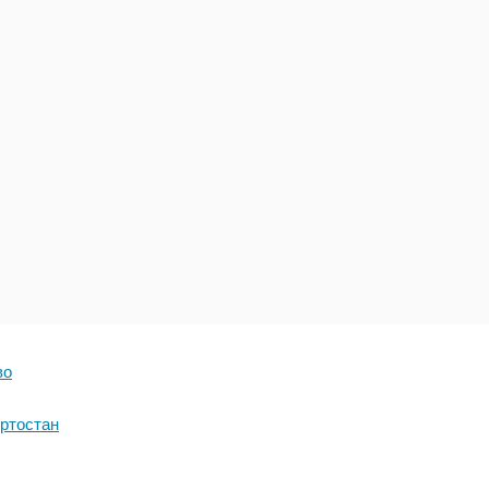
во
ртостан