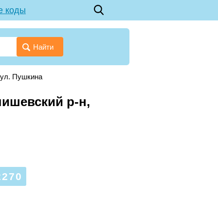
е коды
Найти
ул. Пушкина
лишевский р-н,
2270