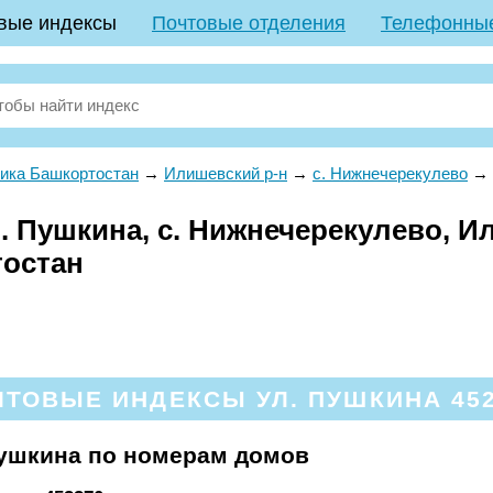
вые индексы
Почтовые отделения
Телефонны
ика Башкортостан
→
Илишевский р-н
→
с. Нижнечерекулево
→
. Пушкина, с. Нижнечерекулево, И
тостан
ТОВЫЕ ИНДЕКСЫ УЛ. ПУШКИНА 45
Пушкина по номерам домов