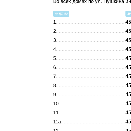
Во всех домах по ул. Пушкина и
№ ДОМА
ИН
4
1
4
2
4
3
4
4
4
5
4
6
4
7
4
8
4
9
4
10
4
11
4
11а
4
12