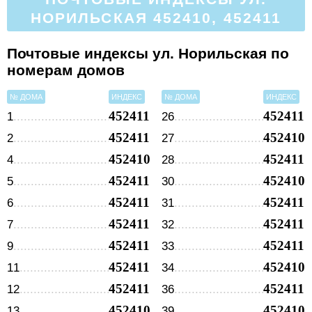
НОРИЛЬСКАЯ 452410, 452411
Почтовые индексы ул. Норильская по
номерам домов
№ ДОМА
ИНДЕКС
№ ДОМА
ИНДЕКС
452411
452411
1
26
452411
452410
2
27
452410
452411
4
28
452411
452410
5
30
452411
452411
6
31
452411
452411
7
32
452411
452411
9
33
452411
452410
11
34
452411
452411
12
36
452410
452410
13
39