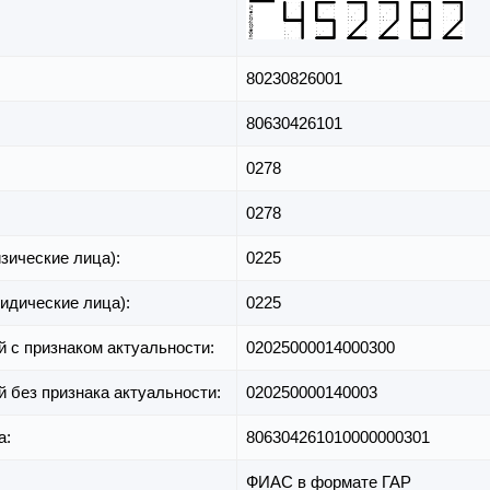
80230826001
80630426101
0278
0278
зические лица):
0225
идические лица):
0225
й с признаком актуальности:
02025000014000300
й без признака актуальности:
020250000140003
а:
806304261010000000301
ФИАС в формате ГАР