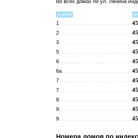
Во всех домах по ул. Ленина ин
№ ДОМА
ИН
4
1
4
2
4
3
4
5
4
6
4
6а
4
7
4
7
4
8
4
9
4
9
Номера домов по индек