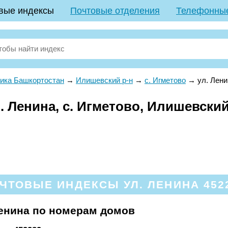
вые индексы
Почтовые отделения
Телефонны
ика Башкортостан
→
Илишевский р-н
→
с. Игметово
→
ул. Лени
 Ленина, с. Игметово, Илишевский
ЧТОВЫЕ ИНДЕКСЫ УЛ. ЛЕНИНА 452
енина по номерам домов