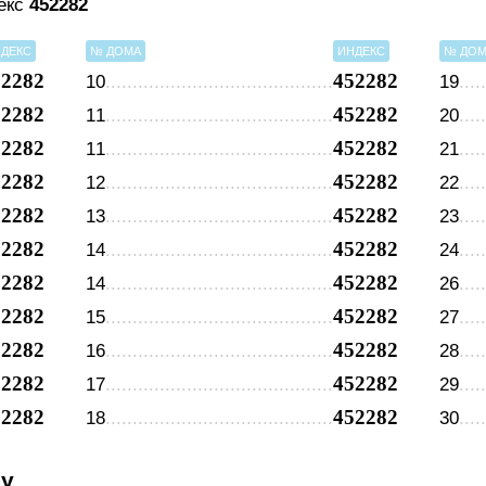
декс
452282
ДЕКС
№ ДОМА
ИНДЕКС
№ ДО
52282
452282
10
19
52282
452282
11
20
52282
452282
11
21
52282
452282
12
22
52282
452282
13
23
52282
452282
14
24
52282
452282
14
26
52282
452282
15
27
52282
452282
16
28
52282
452282
17
29
52282
452282
18
30
су