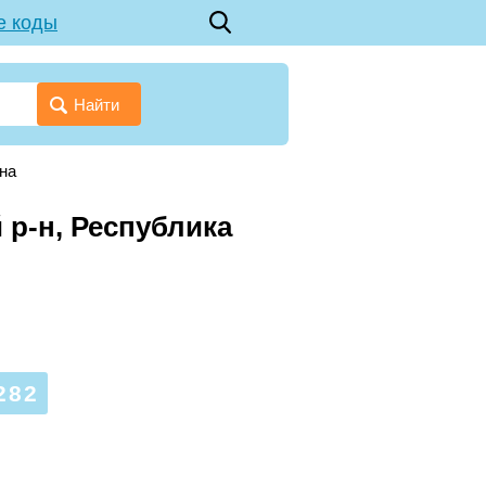
е коды
Найти
на
 р-н, Республика
282