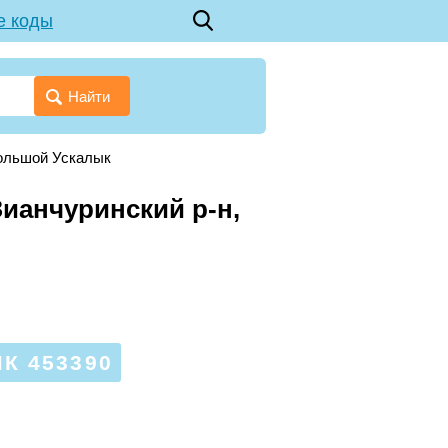
е коды
Найти
ольшой Ускалык
Зианчуринский р-н,
К 453390