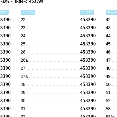
скалык индекс
453390
ДЕКС
№ ДОМА
ИНДЕКС
№ ДО
53390
453390
22
42
53390
453390
23
43
53390
453390
24
44
53390
453390
25
45
53390
453390
26
46
53390
453390
26а
47
53390
453390
27
48
53390
453390
27а
49
53390
453390
28
50
53390
453390
29
51
53390
453390
30
52
53390
453390
31
53
53390
453390
32
53/а