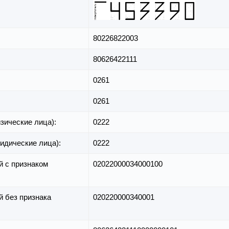
80226822003
80626422111
0261
0261
зические лица):
0222
идические лица):
0222
й с признаком
02022000034000100
й без признака
020220000340001