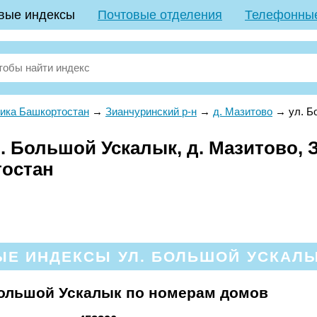
вые индексы
Почтовые отделения
Телефонны
ика Башкортостан
→
Зианчуринский р-н
→
д. Мазитово
→
ул. Б
. Большой Ускалык, д. Мазитово, 
тостан
Е ИНДЕКСЫ УЛ. БОЛЬШОЙ УСКАЛЫ
Большой Ускалык по номерам домов