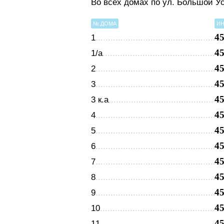
Во всех домах по ул. Большой У
№ ДОМА
ИН
4
1
4
1/а
4
2
4
3
4
3 к.а
4
4
4
5
4
6
4
7
4
8
4
9
4
10
4
11