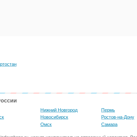
ртостан
России
Нижний Новгород
Пермь
ск
Новосибирск
Ростов-на-Дону
Омск
Самара