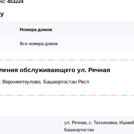
екс
453224
су
Номера домов
Все номера домов
еления обслуживающего ул. Речная
с Верхнеиткулово, Башкортостан Респ
ул. Речная,
с. Татьяновка,
Ишимба
Башкортостан