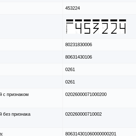
453224
80231830006
80631430106
0261
0261
й с признаком
02026000071000200
й без признака
020260000710002
а:
806314301060000000201