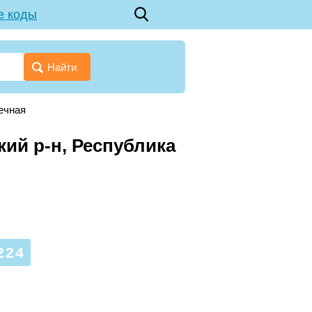
е коды
Найти
ечная
кий р-н, Республика
224