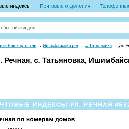
вые индексы
Почтовые отделения
Телефонны
ика Башкортостан
→
Ишимбайский р-н
→
с. Татьяновка
→
ул. Р
 Речная, с. Татьяновка, Ишимбайс
ЧТОВЫЕ ИНДЕКСЫ УЛ. РЕЧНАЯ 453
ечная по номерам домов