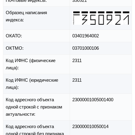
Почтовые индексы:
350921
Образец написания
индекса:
ОКАТО:
03401964002
ОКТМО:
03701000106
Код ИФНС (физические
2311
лица):
Код ИФНС (юридические
2311
лица):
Код адресного объекта
23000001005001400
одной строкой с признаком
актуальности:
Код адресного объекта
230000010050014
одной строкой без признака