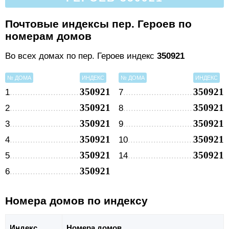
Почтовые индексы пер. Героев по
номерам домов
Во всех домах по пер. Героев индекс
350921
№ ДОМА
ИНДЕКС
№ ДОМА
ИНДЕКС
350921
350921
1
7
350921
350921
2
8
350921
350921
3
9
350921
350921
4
10
350921
350921
5
14
350921
6
Номера домов по индексу
Индекс
Номера домов