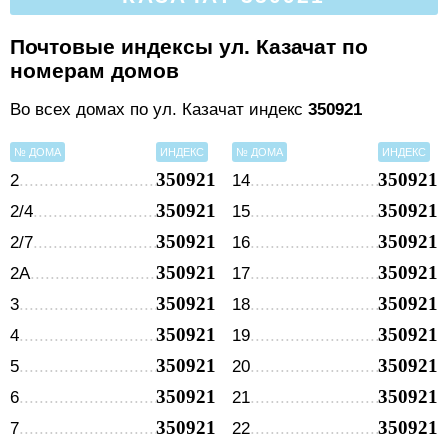
Почтовые индексы ул. Казачат по
номерам домов
Во всех домах по ул. Казачат индекс
350921
№ ДОМА
ИНДЕКС
№ ДОМА
ИНДЕКС
350921
350921
2
14
350921
350921
2/4
15
350921
350921
2/7
16
350921
350921
2А
17
350921
350921
3
18
350921
350921
4
19
350921
350921
5
20
350921
350921
6
21
350921
350921
7
22