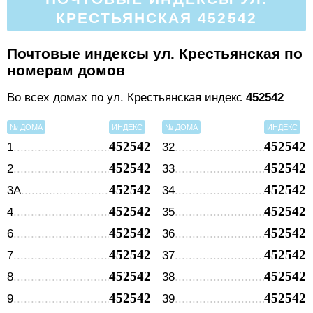
КРЕСТЬЯНСКАЯ 452542
Почтовые индексы ул. Крестьянская по
номерам домов
Во всех домах по ул. Крестьянская индекс
452542
№ ДОМА
ИНДЕКС
№ ДОМА
ИНДЕКС
452542
452542
1
32
452542
452542
2
33
452542
452542
3А
34
452542
452542
4
35
452542
452542
6
36
452542
452542
7
37
452542
452542
8
38
452542
452542
9
39