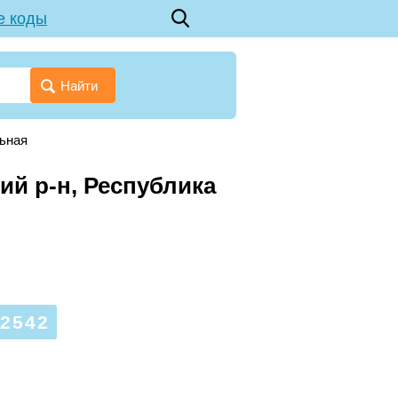
е коды
Найти
ьная
ий р-н, Республика
2542