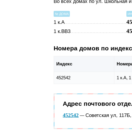
Во всех домах по ул. Школьная 
№ ДОМА
ИН
4
1 к.А
4
1 к.ВВ3
Номера домов по индек
Индекс
Номер
452542
1 к.А, 1
Адрес почтового отд
452542
Советская ул, 117Б
—