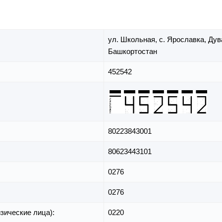
ул. Школьная,
с. Ярославка,
Дув
Башкортостан
452542
80223843001
80623443101
0276
0276
зические лица):
0220