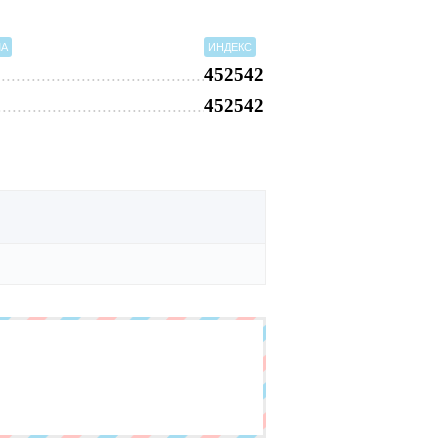
МА
ИНДЕКС
452542
452542