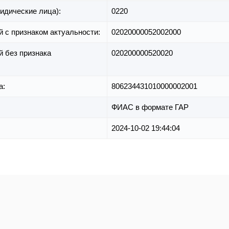
идические лица):
0220
й с признаком актуальности:
02020000052002000
й без признака
020200000520020
а:
806234431010000002001
ФИАС в формате ГАР
2024-10-02 19:44:04