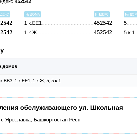
индекс
452542
ДЕКС
№ ДОМА
ИНДЕКС
№ ДО
52542
452542
1 к.ЕЕ1
5
52542
452542
1 к.Ж
5 к.1
су
а домов
 к.ВВ3, 1 к.ЕЕ1, 1 к.Ж, 5, 5 к.1
еления обслуживающего ул. Школьная
, с Ярославка, Башкортостан Респ