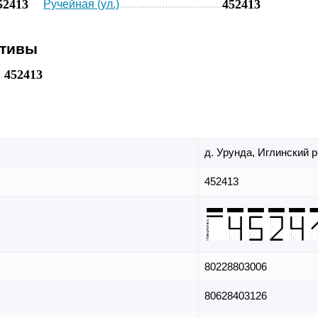
52413
452413
Ручейная (ул.)
ативы
452413
д. Урунда,
Иглинский р
452413
80228803006
80628403126