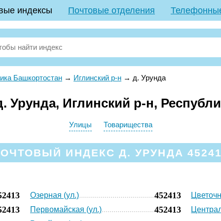
вые индексы
Почтовые отделения
Телефонны
ика Башкортостан
→
Иглинский р-н
→
д. Урунда
. Урунда, Иглинский р-н, Республ
Улицы
Товарищества
ОЧТОВЫЙ ИНДЕКС Д. УРУНДА 4524
52413
452413
Озерная (ул.)
Цветочн
52413
452413
Первомайская (ул.)
Централ