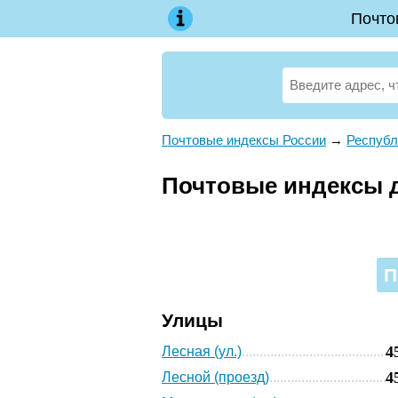
Почто
Почтовые индексы России
→
Республ
Почтовые индексы д
П
Улицы
4
Лесная (ул.)
4
Лесной (проезд)