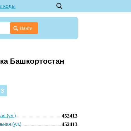
е коды
Найти
ика Башкортостан
13
452413
ая (ул.)
452413
ьная (ул.)