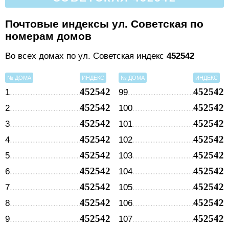
Почтовые индексы ул. Советская по
номерам домов
Во всех домах по ул. Советская индекс
452542
№ ДОМА
ИНДЕКС
№ ДОМА
ИНДЕКС
452542
452542
1
99
452542
452542
2
100
452542
452542
3
101
452542
452542
4
102
452542
452542
5
103
452542
452542
6
104
452542
452542
7
105
452542
452542
8
106
452542
452542
9
107