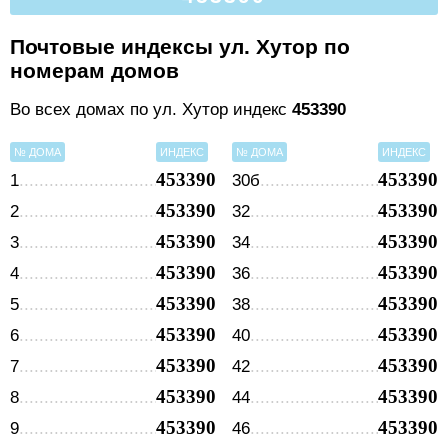
Почтовые индексы ул. Хутор по
номерам домов
Во всех домах по ул. Хутор индекс
453390
№ ДОМА
ИНДЕКС
№ ДОМА
ИНДЕКС
453390
453390
1
30б
453390
453390
2
32
453390
453390
3
34
453390
453390
4
36
453390
453390
5
38
453390
453390
6
40
453390
453390
7
42
453390
453390
8
44
453390
453390
9
46