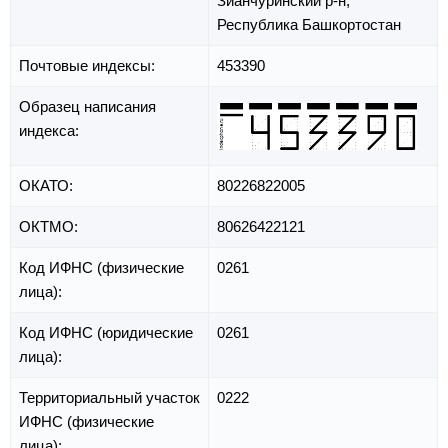
Зианчуринский р-н,
Республика Башкортостан
Почтовые индексы:
453390
Образец написания
индекса:
ОКАТО:
80226822005
ОКТМО:
80626422121
Код ИФНС (физические
0261
лица):
Код ИФНС (юридические
0261
лица):
Территориальный участок
0222
ИФНС (физические
лица):