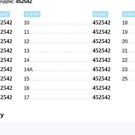
 индекс
452542
ДЕКС
№ ДОМА
ИНДЕКС
№ ДО
52542
452542
10
18
52542
452542
11
19
52542
452542
12
20
52542
452542
13
21
52542
452542
14
22
52542
452542
14А
23
52542
452542
15
25
52542
452542
16
52542
452542
17
су