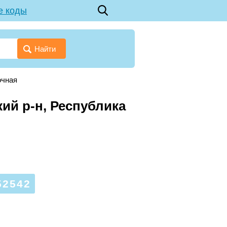
е коды
Найти
очная
кий р-н, Республика
2542