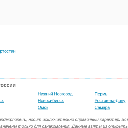
ртостан
России
Нижний Новгород
Пермь
ск
Новосибирск
Ростов-на-Дону
Омск
Самара
indexphone.ru, носит исключительно справочный характер. В
азначены только для ознакомления. Данные взяты из открыт