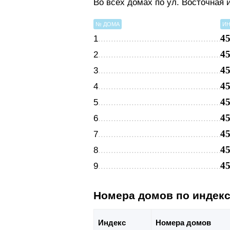
Во всех домах по ул. Восточная
№ ДОМА
ИН
4
1
4
2
4
3
4
4
4
5
4
6
4
7
4
8
4
9
Номера домов по индек
Индекс
Номера домов