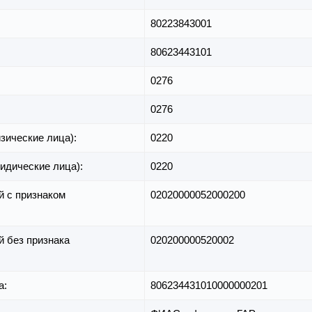
80223843001
80623443101
0276
0276
зические лица):
0220
идические лица):
0220
й с признаком
02020000052000200
й без признака
020200000520002
а:
806234431010000000201