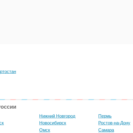
ртостан
России
Нижний Новгород
Пермь
ск
Новосибирск
Ростов-на-Дону
Омск
Самара