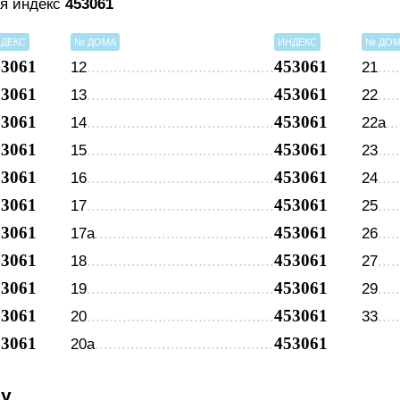
ая индекс
453061
ДЕКС
№ ДОМА
ИНДЕКС
№ ДО
53061
453061
12
21
53061
453061
13
22
53061
453061
14
22а
53061
453061
15
23
53061
453061
16
24
53061
453061
17
25
53061
453061
17а
26
53061
453061
18
27
53061
453061
19
29
53061
453061
20
33
53061
453061
20а
су