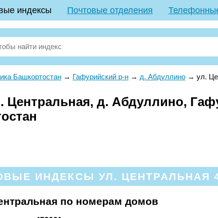
вые индексы
Почтовые отделения
Телефонны
ика Башкортостан
→
Гафурийский р-н
→
д. Абдуллино
→
ул. Ц
. Центральная, д. Абдуллино, Гаф
тостан
ОВЫЕ ИНДЕКСЫ УЛ. ЦЕНТРАЛЬНАЯ 4
ентральная по номерам домов