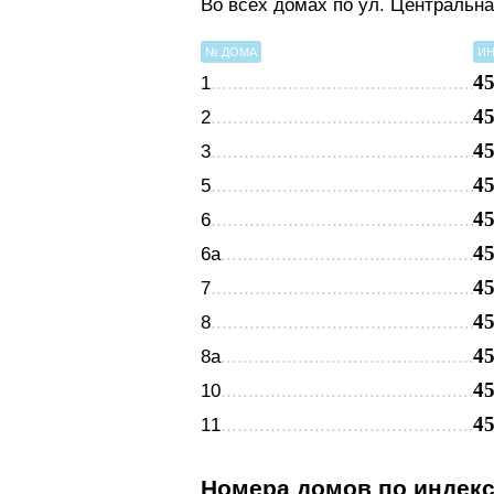
Во всех домах по ул. Центральн
№ ДОМА
ИН
4
1
4
2
4
3
4
5
4
6
4
6а
4
7
4
8
4
8а
4
10
4
11
Номера домов по индек