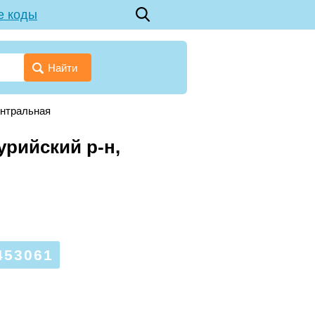
е коды
Найти
ентральная
урийский р-н,
53061