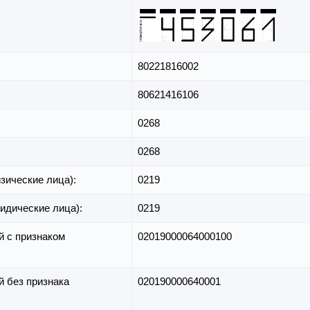
80221816002
80621416106
0268
0268
зические лица):
0219
идические лица):
0219
й с признаком
02019000064000100
й без признака
020190000640001