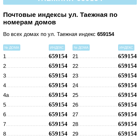
Почтовые индексы ул. Таежная по
номерам домов
Во всех домах по ул. Таежная индекс
659154
№ ДОМА
ИНДЕКС
№ ДОМА
ИНДЕКС
659154
659154
1
21
659154
659154
2
22
659154
659154
3
23
659154
659154
4
24
659154
659154
4а
25
659154
659154
5
26
659154
659154
6
27
659154
659154
7
28
659154
659154
8
29