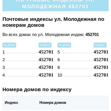
МОЛОДЕЖНАЯ 452701
Почтовые индексы ул. Молодежная по
номерам домов
Во всех домах по ул. Молодежная индекс
452701
№ ДОМА
ИНДЕКС
№ ДОМА
ИНДЕКС
452701
452701
1
5
452701
452701
2
6
452701
452701
3
8
452701
452701
4
10
Номера домов по индексу
Индекс
Номера домов