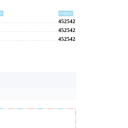
МА
ИНДЕКС
452542
452542
452542