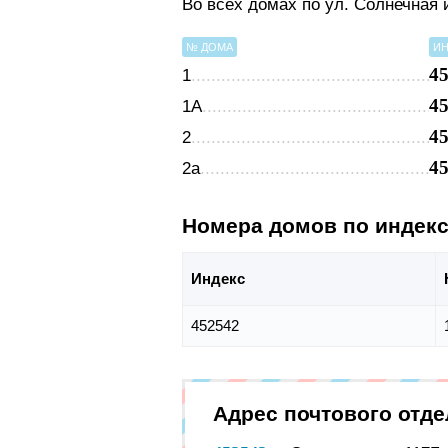
Во всех домах по ул. Солнечная
№ ДОМА
ИН
4
1
4
1А
4
2
4
2а
Номера домов по индек
Индекс
452542
Адрес почтового отд