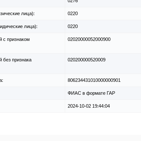
0276
зические лица):
0220
идические лица):
0220
й с признаком
02020000052000900
й без признака
020200000520009
а:
806234431010000000901
ФИАС в формате ГАР
2024-10-02 19:44:04