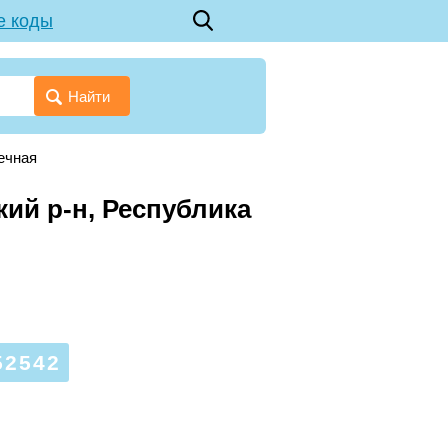
е коды
Найти
ечная
кий р-н, Республика
2542