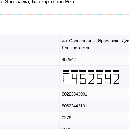
, с Ярославка, Башкортостан Респ
ул. Солнечная,
с. Ярославка,
Дув
Башкортостан
452542
80223843001
80623443101
0276