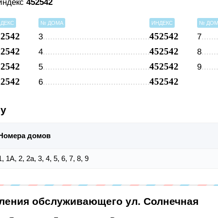
 индекс
452542
ДЕКС
№ ДОМА
ИНДЕКС
№ ДО
52542
452542
3
7
52542
452542
4
8
52542
452542
5
9
52542
452542
6
су
Номера домов
1, 1А, 2, 2а, 3, 4, 5, 6, 7, 8, 9
еления обслуживающего ул. Солнечная