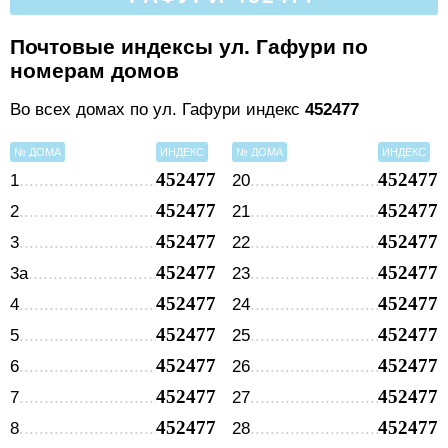
Почтовые индексы ул. Гафури по
номерам домов
Во всех домах по ул. Гафури индекс
452477
№ ДОМА
ИНДЕКС
№ ДОМА
ИНДЕКС
452477
452477
1
20
452477
452477
2
21
452477
452477
3
22
452477
452477
3а
23
452477
452477
4
24
452477
452477
5
25
452477
452477
6
26
452477
452477
7
27
452477
452477
8
28