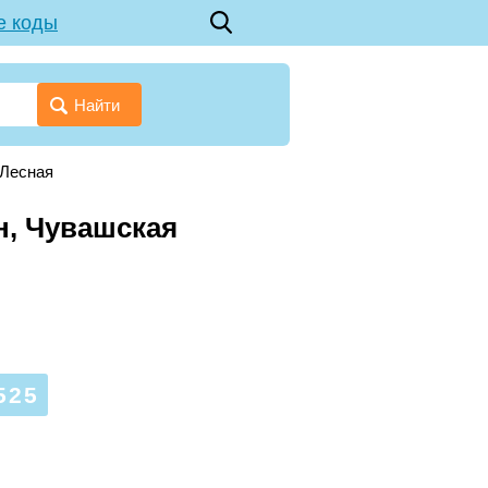
е коды
Найти
 Лесная
н, Чувашская
525