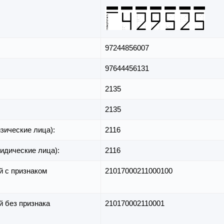
97244856007
97644456131
2135
2135
зические лица):
2116
идические лица):
2116
й с признаком
21017000211000100
й без признака
210170002110001