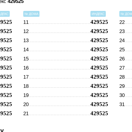
декс
429525
ДЕКС
№ ДОМА
ИНДЕКС
№ ДО
29525
429525
11
22
29525
429525
12
23
29525
429525
13
24
29525
429525
14
25
29525
429525
15
26
29525
429525
16
27
29525
429525
17
28
29525
429525
18
29
29525
429525
19
30
29525
429525
20
31
29525
429525
21
су