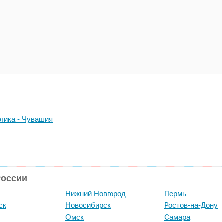
лика - Чувашия
России
Нижний Новгород
Пермь
ск
Новосибирск
Ростов-на-Дону
Омск
Самара