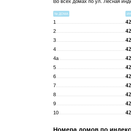
Во всех домах по ул. Лесная ин
№ ДОМА
ИН
4
1
4
2
4
3
4
4
4
4а
4
5
4
6
4
7
4
8
4
9
4
10
Номера домов по индек