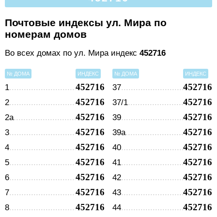
Почтовые индексы ул. Мира по
номерам домов
Во всех домах по ул. Мира индекс
452716
№ ДОМА
ИНДЕКС
№ ДОМА
ИНДЕКС
452716
452716
1
37
452716
452716
2
37/1
452716
452716
2а
39
452716
452716
3
39а
452716
452716
4
40
452716
452716
5
41
452716
452716
6
42
452716
452716
7
43
452716
452716
8
44