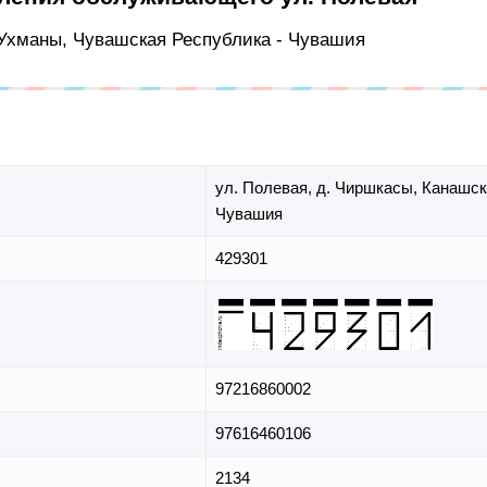
 Ухманы, Чувашская Республика - Чувашия
ул. Полевая,
д. Чиршкасы,
Канашск
Чувашия
429301
97216860002
97616460106
2134