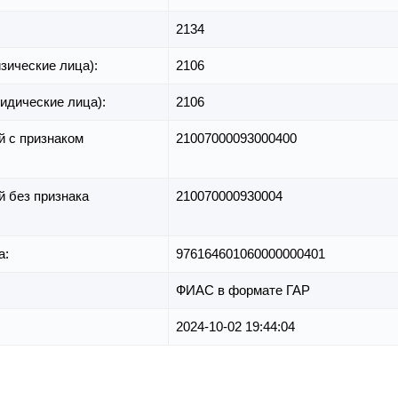
2134
зические лица):
2106
идические лица):
2106
й с признаком
21007000093000400
й без признака
210070000930004
а:
976164601060000000401
ФИАС в формате ГАР
2024-10-02 19:44:04