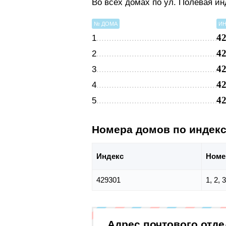
Во всех домах по ул. Полевая и
№ ДОМА
ИН
4
1
4
2
4
3
4
4
4
5
Номера домов по индек
Индекс
Номе
429301
1, 2, 3
Адрес почтового отд