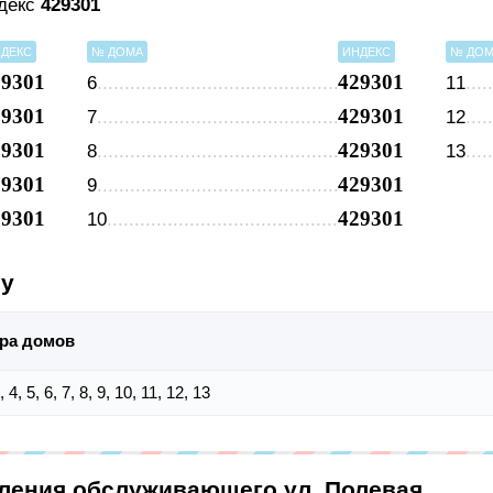
ндекс
429301
ДЕКС
№ ДОМА
ИНДЕКС
№ ДО
29301
429301
6
11
29301
429301
7
12
29301
429301
8
13
29301
429301
9
29301
429301
10
су
ра домов
, 4, 5, 6, 7, 8, 9, 10, 11, 12, 13
еления обслуживающего ул. Полевая