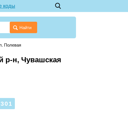
е коды
Найти
л. Полевая
й р-н, Чувашская
301