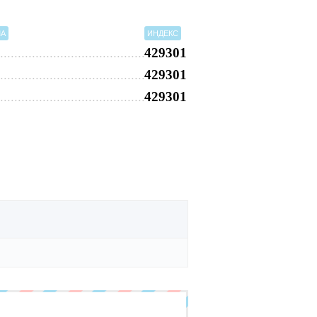
МА
ИНДЕКС
429301
429301
429301