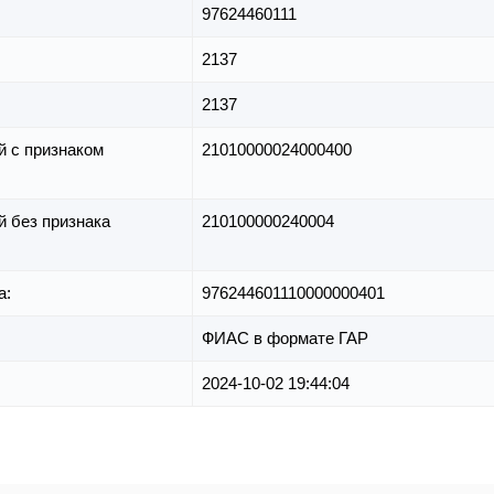
97624460111
2137
2137
й с признаком
21010000024000400
й без признака
210100000240004
а:
976244601110000000401
ФИАС в формате ГАР
2024-10-02 19:44:04