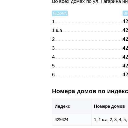
Во всех домах по ул. Гагарина и
№ ДОМА
ИН
4
1
4
1 к.а
4
2
4
3
4
4
4
5
4
6
Номера домов по индек
Индекс
Номера домов
429624
1, 1 к.а, 2, 3, 4, 5