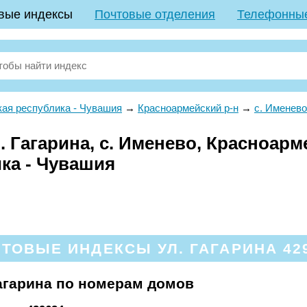
вые индексы
Почтовые отделения
Телефонны
ая республика - Чувашия
→
Красноармейский р-н
→
с. Именево
 Гагарина, с. Именево, Красноарм
ка - Чувашия
ТОВЫЕ ИНДЕКСЫ УЛ. ГАГАРИНА 42
агарина по номерам домов