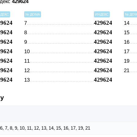
ндекс
429624
ДЕКС
№ ДОМА
ИНДЕКС
№ ДО
29624
429624
7
14
29624
429624
8
15
29624
429624
9
16
29624
429624
10
17
29624
429624
11
19
29624
429624
12
21
29624
429624
13
су
, 6, 7, 8, 9, 10, 11, 12, 13, 14, 15, 16, 17, 19, 21