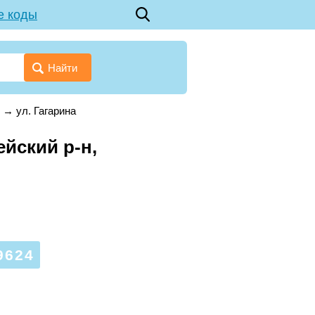
е коды
Найти
→
ул. Гагарина
ейский р-н,
9624