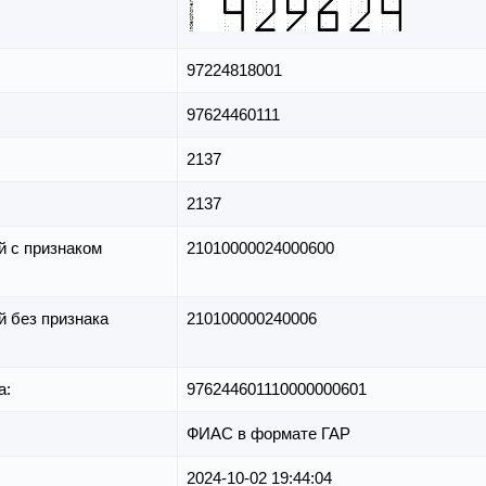
97224818001
97624460111
2137
2137
й с признаком
21010000024000600
й без признака
210100000240006
а:
976244601110000000601
ФИАС в формате ГАР
2024-10-02 19:44:04