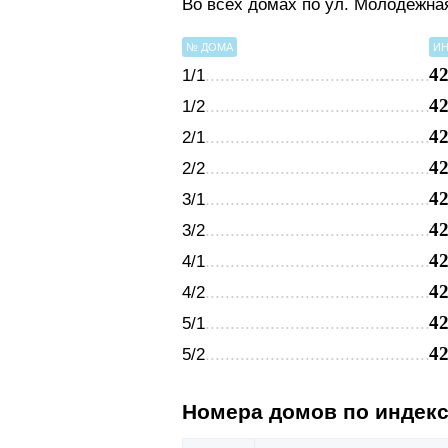
Во всех домах по ул. Молодежна
№ ДОМА
ИН
4
1/1
4
1/2
4
2/1
4
2/2
4
3/1
4
3/2
4
4/1
4
4/2
4
5/1
4
5/2
Номера домов по индек