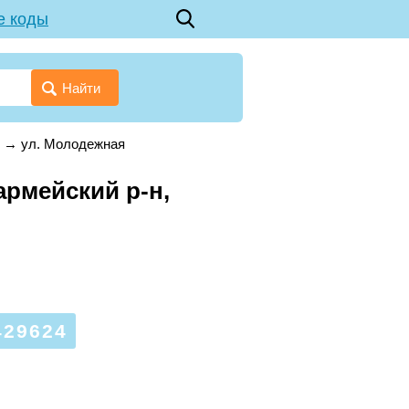
е коды
Найти
→
ул. Молодежная
армейский р-н,
29624