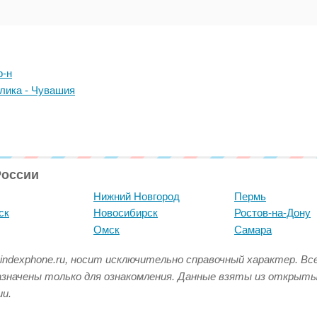
р-н
лика - Чувашия
России
Нижний Новгород
Пермь
ск
Новосибирск
Ростов-на-Дону
Омск
Самара
indexphone.ru, носит исключительно справочный характер. В
азначены только для ознакомления. Данные взяты из открыт
и.