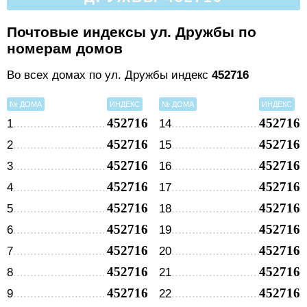
Почтовые индексы ул. Дружбы по
номерам домов
Во всех домах по ул. Дружбы индекс
452716
№ ДОМА
ИНДЕКС
№ ДОМА
ИНДЕКС
452716
452716
1
14
452716
452716
2
15
452716
452716
3
16
452716
452716
4
17
452716
452716
5
18
452716
452716
6
19
452716
452716
7
20
452716
452716
8
21
452716
452716
9
22