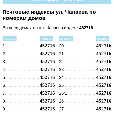
Почтовые индексы ул. Чапаева по
номерам домов
Во всех домах по ул. Чапаева индекс
452716
№ ДОМА
ИНДЕКС
№ ДОМА
ИНДЕКС
452716
452716
1
20
452716
452716
2
21
452716
452716
3
22
452716
452716
4
23
452716
452716
5
24
452716
452716
6
25
452716
452716
7
25/1
452716
452716
8
26
452716
452716
9
27