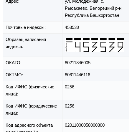
Адрес:
ул. Молодежная,
с.
Рысакаево,
Белорецкий р-н,
Республика Башкортостан
Почтовые индексы:
453539
Образец написания
индекса:
ОКАТО:
80211846005
ОКТМО:
80611446116
Код ИФНС (физические
0256
лица):
Код ИФНС (юридические
0256
лица):
Код адресного объекта
02011000058000300