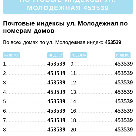
МОЛОДЕЖНАЯ 453539
Почтовые индексы ул. Молодежная по
номерам домов
Во всех домах по ул. Молодежная индекс
453539
№ ДОМА
ИНДЕКС
№ ДОМА
ИНДЕКС
453539
453539
1
9
453539
453539
2
11
453539
453539
3
12
453539
453539
4
13
453539
453539
5
14
453539
453539
6
16
453539
453539
7
18
453539
453539
8
20