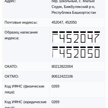
Адрес:
пер. Школьный,
с. Малый
Седяк,
Бижбулякский р-н,
Республика Башкортостан
Почтовые индексы:
452047, 452050
Образец написания
индекса:
ОКАТО:
80212822004
ОКТМО:
80612422106
Код ИФНС (физические
0269
лица):
Код ИФНС (юридические
0269
лица):