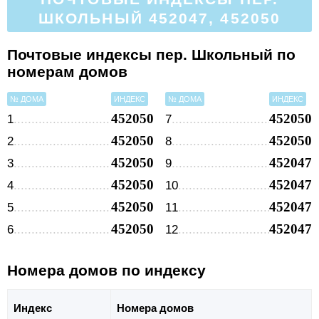
ШКОЛЬНЫЙ 452047, 452050
Почтовые индексы пер. Школьный по
номерам домов
№ ДОМА
ИНДЕКС
№ ДОМА
ИНДЕКС
452050
452050
1
7
452050
452050
2
8
452050
452047
3
9
452050
452047
4
10
452050
452047
5
11
452050
452047
6
12
Номера домов по индексу
Индекс
Номера домов